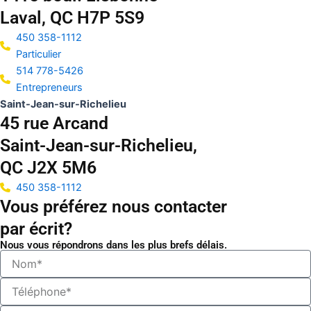
Laval, QC H7P 5S9
450 358-1112
Particulier
514 778-5426
Entrepreneurs
Saint-Jean-sur-Richelieu
45 rue Arcand
Saint-Jean-sur-Richelieu,
QC J2X 5M6
450 358-1112
Vous préférez nous contacter
par écrit?
Nous vous répondrons dans les plus brefs délais.
N
o
m
T
*
é